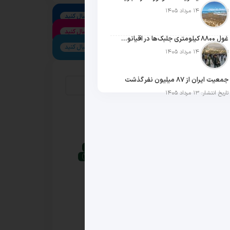
تاریخ انتشار: ۱۴ مرداد ۱۴۰۵
لینکدین
دنبال کنید
اینستاگرام
دنبال کنید
غول ۸۸۰۰ کیلومتری جلبک‌ها در اقیانوس اطلس
تلگرام
دنبال کنید
تاریخ انتشار: ۱۴ مرداد ۱۴۰۵
جمعیت ایران از ۸۷ میلیون نفر گذشت
پرتکرارترین برچسب‌ها
تاریخ انتشار: ۱۳ مرداد ۱۴۰۵
COP30
(25)
ESG
(130)
آلمان
(22)
آلودگی هوا
(24)
اتحادیه اروپا
(126)
اقتصاد سبز
(24)
اقتصاد چرخشی
(68)
امنیت غذایی
(35)
انتشار کربن
(48)
انتشار گازهای گلخانه‌ای
(26)
انرژی بادی
(22)
انرژی تجدیدپذیر
(153)
انرژی خورشیدی
(45)
انرژی پاک
(84)
انرژی‌های تجدیدپذیر
(35)
اهداف توسعه پایدار
(29)
بازار کربن
(24)
بحران اقلیمی
(22)
بریتانیا
(26)
تغییرات اقلیمی
(224)
تغییر اقلیم
(42)
تنوع زیستی
(38)
توافق پاریس
(29)
توسعه پایدار
(220)
حذف کربن
(21)
خودرو برقی
(24)
ریسک اقلیمی
(20)