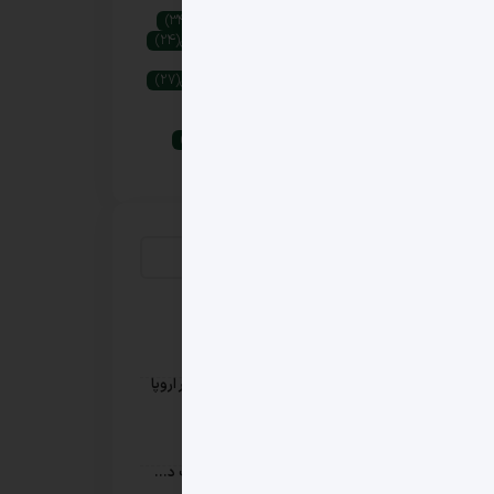
زنجیره تأمین
(29)
سازمان ملل
(57)
سرمایه‌گذاری سبز
(39)
سرمایه‌گذاری پایدار
(34)
سوخت پایدار هوانوردی
(19)
سیاست اقلیمی
(24)
مراکز داده
(28)
هوش مصنوعی
(60)
پایداری
(88)
چین
(36)
کاهش انتشار کربن
(27)
کاهش کربن
(24)
کربن‌زدایی
(47)
کشاورزی پایدار
(19)
گذار انرژی
(58)
گرمایش جهانی
(40)
گزارش‌دهی پایداری
(25)
گوگل
(26)
جدیدترین خبرها
بلغارستان در صدر مصرف روزانه دخانیات در اروپا
تاریخ انتشار: ۱۵ مرداد ۱۴۰۵
دغدغه محیط زیست، موتور محرک بازیافت در استرالیا